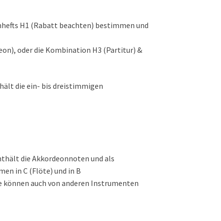
rnhefts H1 (Rabatt beachten) bestimmen und
on), oder die Kombination H3 (Partitur) &
hält die ein- bis dreistimmigen
thält
die Akkordeonnoten und als
en in C (Flöte) und in B
e können auch von anderen
Instrumenten