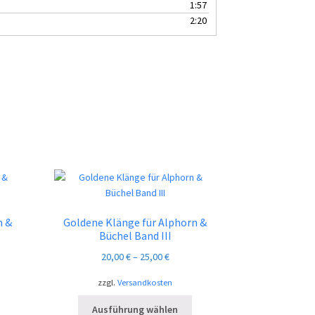
1:57
2:20
n &
Goldene Klänge für Alphorn &
Büchel Band III
20,00
€
–
25,00
€
zzgl.
Versandkosten
Dieses
Dieses
Ausführung wählen