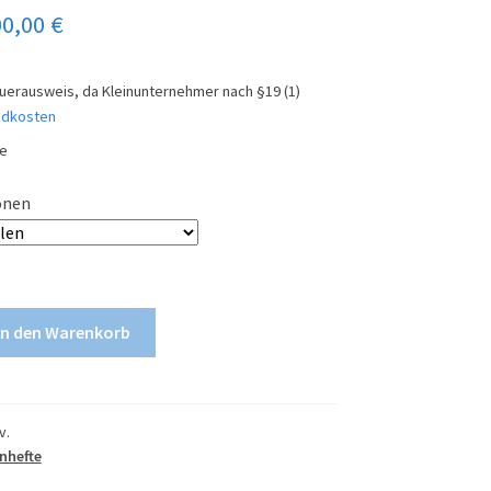
00,00
€
erausweis, da Kleinunternehmer nach §19 (1)
ndkosten
ge
onen
In den Warenkorb
v.
nhefte