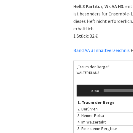
Heft 3
Partitur, Wk AA H3:
enth
ist besonders für Ensemble-L
dieses Heft nicht erforderlich
erhältlich.
1 Stück: 32 €
Band AA 3 Inhaltverzeichnis
P
„Traum der Berge“
WALTER KLAUS
Audio-
00:00
Player
1.
Traum der Berge
2.
Berühren
3.
Heiner-Polka
4.
Im Walzertakt
5.
Eine kleine Bergtour