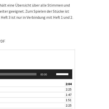
ält eine Übersicht über alle Stimmen und
eiter geeignet. Zum Spielen der Stücke ist
.
Heft 3 ist nur in Verbindung mit Heft 1 und 2
DF
Pfeiltasten
00:00
Hoch/Runter
benutzen,
2:04
um
2:25
die
1:47
Lautstärke
1:51
zu
2:25
regeln.