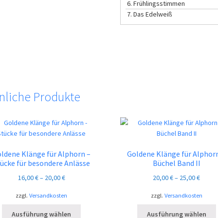
6.
Frühlingsstimmen
7.
Das Edelweiß
nliche Produkte
ldene Klänge für Alphorn –
Goldene Klänge für Alphor
ücke für besondere Anlässe
Büchel Band II
16,00
€
–
20,00
€
20,00
€
–
25,00
€
zzgl.
Versandkosten
zzgl.
Versandkosten
Dieses
Ausführung wählen
Ausführung wählen