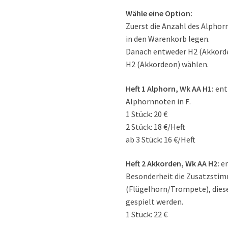
Wähle eine Option:
Zuerst die Anzahl des Alpho
in den Warenkorb legen.
Danach entweder H2 (Akkorde
H2 (Akkordeon) wählen.
Heft 1 Alphorn, Wk AA H1:
ent
Alphornnoten in
F
.
1 Stück: 20 €
2 Stück: 18 €/Heft
ab 3 Stück: 16 €/Heft
Heft 2 Akkorden, Wk AA H2:
en
Besonderheit die
Zusatzstimm
(Flügelhorn/Trompete), dies
gespielt werden.
1 Stück: 22 €