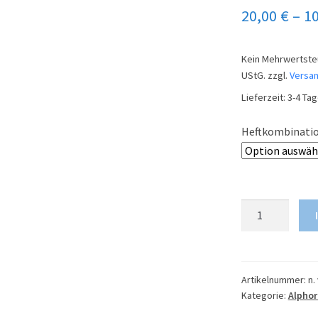
20,00
€
–
1
Kein Mehrwertsteu
UStG.
zzgl.
Versa
Lieferzeit:
3-4 Ta
Heftkombinati
Goldene
Klänge
für
Alphorn
&
Artikelnummer:
n. 
Kategorie:
Alphor
Akkordeon
Menge