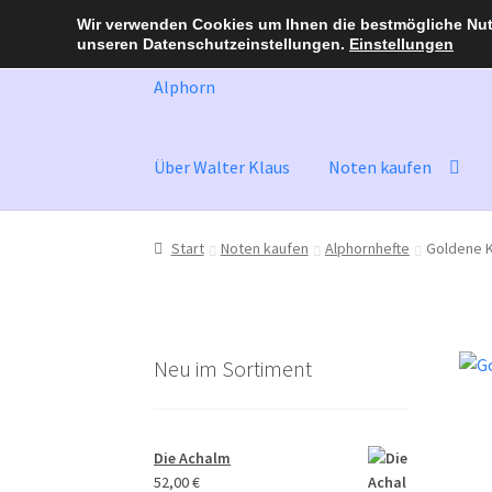
Wir verwenden Cookies um Ihnen die bestmögliche Nutz
unseren Datenschutzeinstellungen.
Einstellungen
Zur
Zum
Navigation
Inhalt
springen
springen
Über Walter Klaus
Noten kaufen
Start
Noten kaufen
Alphornhefte
Goldene K
Neu im Sortiment
Die Achalm
52,00
€