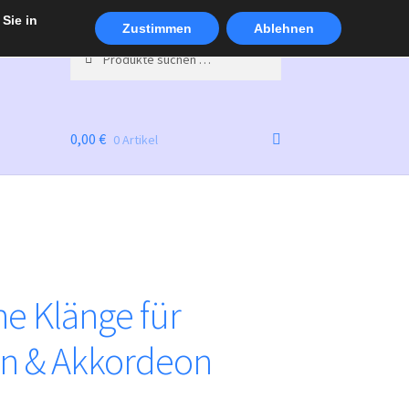
Sie in
Zustimmen
Ablehnen
Suchen
Suchen
nach:
0,00
€
0 Artikel
e Klänge für
n & Akkordeon