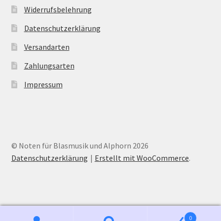
Widerrufsbelehrung
Datenschutzerklärung
Versandarten
Zahlungsarten
Impressum
© Noten für Blasmusik und Alphorn 2026
Datenschutzerklärung
Erstellt mit WooCommerce
.
0
Kein Mehrwertsteuerausweis, da Kleinunternehmer nach §19 (1) UStG.