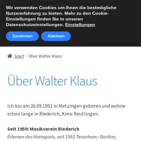
Wir verwenden Cookies um Ihnen die bestmögliche
Zur
Zum
Nutzererfahrung zu bieten. Mehr zu den Cookie-
Menü
Navigation
Inhalt
Einstellungen finden Sie in unseren
Datenschutzeinstellungen.
Einstellungen
springen
springen
Zustimmen
Ablehnen
Über Walter Klaus
Start
Über Walter Klaus
Unterm
Noten kaufen
öffnen
Über Walter Klaus
Warenkorb
Kasse
Ich bin am 26.09.1951 in Metzingen geboren und wohne
schon lange in Riederich, Kreis Reutlingen.
Mein Konto
Seit 1959: Musikverein Riederich
„Alphornzauber“
Erlernen des Hornspiels, seit 1961 Tenorhorn / Bariton,