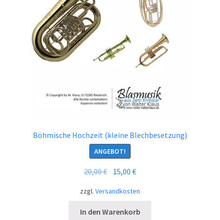
Böhmische Hochzeit (kleine Blechbesetzung)
ANGEBOT!
Ursprünglicher
Aktueller
20,00
€
15,00
€
Preis
Preis
zzgl.
Versandkosten
war:
ist:
20,00 €
15,00 €.
In den Warenkorb