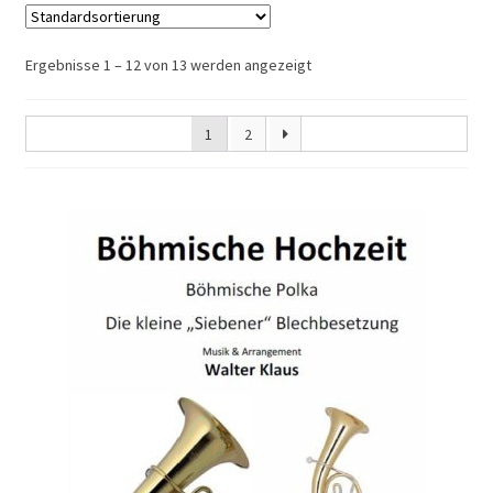
Konzertante Titel
Ergebnisse 1 – 12 von 13 werden angezeigt
Kleine Blechbesetzung
1
2
Soli für Blasorchester
Alphorn mit Blasorchester
Alphornhefte
Warenkorb
Kasse
Mein Konto
„Alphornzauber“