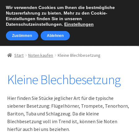
Wir verwenden Cookies um Ihnen die bestmögliche
Zur
Zum
Nutzererfahrung zu bieten. Mehr zu den Cookie-
Menü
Navigation
Inhalt
Einstellungen finden Sie in unseren
Datenschutzeinstellungen.
Einstellungen
springen
springen
Zustimmen
Ablehnen
Über Walter Klaus
Start
Noten kaufen
Kleine Blechbesetzung
Unterm
Noten kaufen
öffnen
Kleine Blechbesetzung
Polkas
Märsche
Hier finden Sie Stücke jeglicher Art für die typische
siebener Besetzung: Flügelhörner, Trompete, Tenorhorn,
Walzer
Bariton, Tuba und Schlagzeug. Da die kleine
Blechbesetzung voll im Trend ist, können Sie Noten
Balladen
hierfür auch bei uns beziehen.