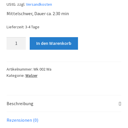
UStG.
zzgl.
Versandkosten
Mittelschwer, Dauer ca. 2:30 min
Lieferzeit:
3-4 Tage
Wenn
In den Warenkorb
der
Frühling
erwacht
Menge
Artikelnummer:
Wk 002 Wa
Kategorie:
Walzer
Beschreibung
Rezensionen (0)