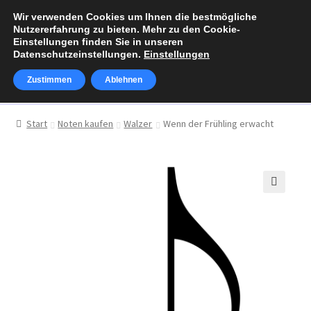
Wir verwenden Cookies um Ihnen die bestmögliche
Zur
Zum
Nutzererfahrung zu bieten. Mehr zu den Cookie-
Menü
Navigation
Inhalt
Einstellungen finden Sie in unseren
Datenschutzeinstellungen.
Einstellungen
springen
springen
Zustimmen
Ablehnen
Über Walter Klaus
Start
Noten kaufen
Walzer
Wenn der Frühling erwacht
Unterm
Noten kaufen
öffnen
Warenkorb
🔍
Kasse
Mein Konto
„Alphornzauber“