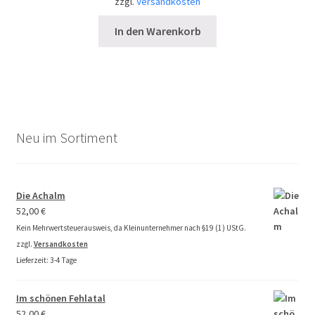
zzgl.
Versandkosten
In den Warenkorb
Neu im Sortiment
Die Achalm
52,00
€
Kein Mehrwertsteuerausweis, da Kleinunternehmer nach §19 (1) UStG.
zzgl.
Versandkosten
Lieferzeit:
3-4 Tage
Im schönen Fehlatal
52,00
€