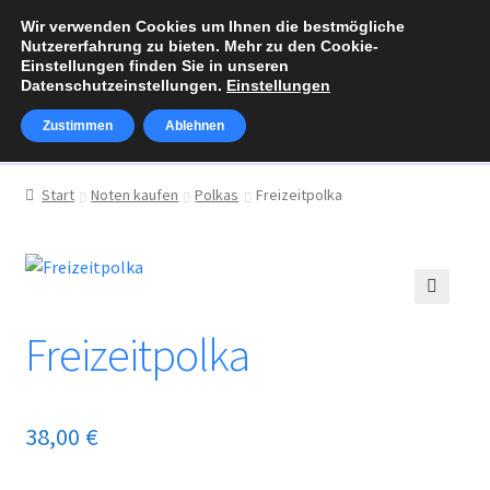
Wir verwenden Cookies um Ihnen die bestmögliche
Zur
Zum
Nutzererfahrung zu bieten. Mehr zu den Cookie-
Menü
Navigation
Inhalt
Einstellungen finden Sie in unseren
Datenschutzeinstellungen.
Einstellungen
springen
springen
Zustimmen
Ablehnen
Über Walter Klaus
Start
Noten kaufen
Polkas
Freizeitpolka
Unterm
Noten kaufen
öffnen
Warenkorb
🔍
Freizeitpolka
Kasse
Mein Konto
38,00
€
„Alphornzauber“