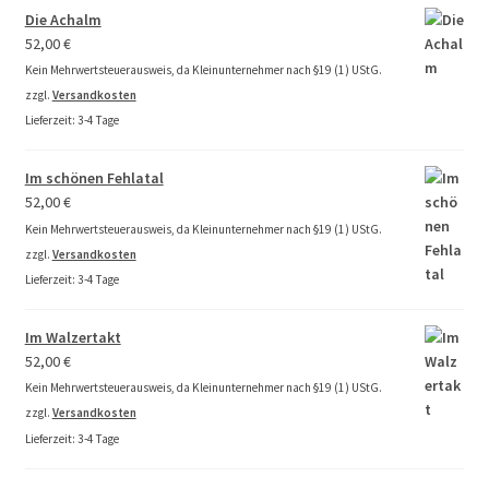
Die Achalm
der
52,00
€
Produktseite
Kein Mehrwertsteuerausweis, da Kleinunternehmer nach §19 (1) UStG.
gewählt
zzgl.
Versandkosten
werden
Lieferzeit:
3-4 Tage
Im schönen Fehlatal
52,00
€
Kein Mehrwertsteuerausweis, da Kleinunternehmer nach §19 (1) UStG.
zzgl.
Versandkosten
Lieferzeit:
3-4 Tage
Im Walzertakt
52,00
€
Kein Mehrwertsteuerausweis, da Kleinunternehmer nach §19 (1) UStG.
zzgl.
Versandkosten
Lieferzeit:
3-4 Tage