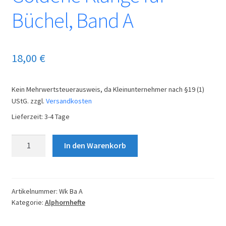
Büchel, Band A
18,00
€
Kein Mehrwertsteuerausweis, da Kleinunternehmer nach §19 (1)
UStG.
zzgl.
Versandkosten
Lieferzeit:
3-4 Tage
Goldene
In den Warenkorb
Klänge
für
Büchel,
Band
Artikelnummer:
Wk Ba A
Kategorie:
Alphornhefte
A
Menge