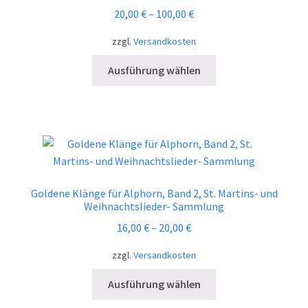
20,00
€
–
100,00
€
zzgl.
Versandkosten
Dieses
Ausführung wählen
Produkt
weist
mehrere
Varianten
auf.
Die
Optionen
Goldene Klänge für Alphorn, Band 2, St. Martins- und
können
Weihnachtslieder- Sammlung
auf
16,00
€
–
20,00
€
der
Produktseite
zzgl.
Versandkosten
gewählt
Dieses
Ausführung wählen
werden
Produkt