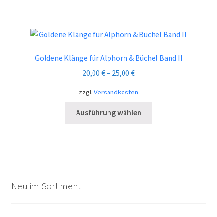
weist
mehrere
Varianten
auf.
Die
Goldene Klänge für Alphorn & Büchel Band II
Optionen
20,00
€
–
25,00
€
können
auf
zzgl.
Versandkosten
der
Dieses
Produktseite
Ausführung wählen
Produkt
gewählt
weist
werden
mehrere
Varianten
auf.
Die
Neu im Sortiment
Optionen
können
auf