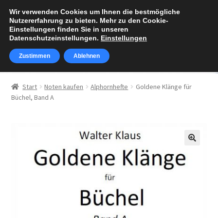
Wir verwenden Cookies um Ihnen die bestmögliche
Zur
Zum
Nutzererfahrung zu bieten. Mehr zu den Cookie-
Menü
Navigation
Inhalt
Einstellungen finden Sie in unseren
Datenschutzeinstellungen.
Einstellungen
springen
springen
Zustimmen
Ablehnen
Über Walter Klaus
Start
Noten kaufen
Alphornhefte
Goldene Klänge für
Unterm
Büchel, Band A
Noten kaufen
öffnen
Warenkorb
Kasse
🔍
Mein Konto
„Alphornzauber“