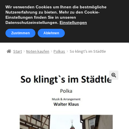
Wir verwenden Cookies um Ihnen die bestmögliche
Zur
Zum
Nutzererfahrung zu bieten. Mehr zu den Cookie-
Menü
Navigation
Inhalt
Einstellungen finden Sie in unseren
Datenschutzeinstellungen.
Einstellungen
springen
springen
Zustimmen
Ablehnen
Über Walter Klaus
Start
Noten kaufen
Polkas
So klingt’s im Städtle
Unterm
Noten kaufen
öffnen
Warenkorb
🔍
Kasse
Mein Konto
„Alphornzauber“