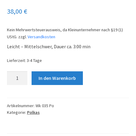
38,00
€
Kein Mehrwertsteuerausweis, da Kleinunternehmer nach §19 (1)
UStG.
zzgl.
Versandkosten
Leicht – Mittelschwer, Dauer ca. 3:00 min
Lieferzeit:
3-4 Tage
So
In den Warenkorb
klingt's
im
Städtle
Menge
Artikelnummer:
Wk 035 Po
Kategorie:
Polkas